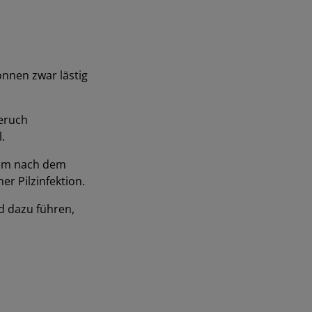
können zwar lästig
eruch
l.
lem nach dem
er Pilzinfektion.
d dazu führen,