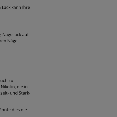
m Lack kann Ihre
 Nagellack auf
lben Nägel.
auch zu
ikotin, die in
zeit- und Stark-
önnte dies die