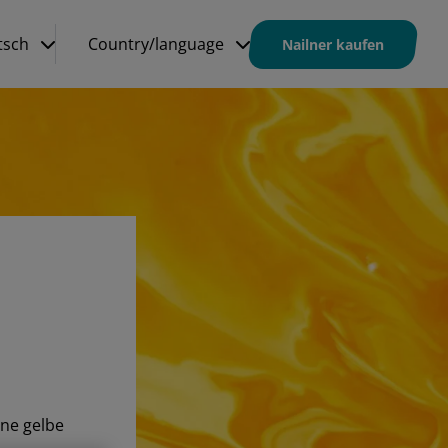
tsch
Country/language
Nailner kaufen
ine gelbe