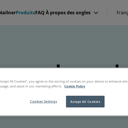
Nailner
Produits
FAQ
À propos des ongles
Franç
mme de produ
“Accept All Cookies”, you agree to the storing of cookies on your device to enhance site
 usage, and assist in our marketing efforts.
Cookie Policy
ts Nailner se sont avérés efficaces pour traiter et pr
Cookies Settings
Accept All Cookies
des ongles et s’appliquent facilement et rapidement.