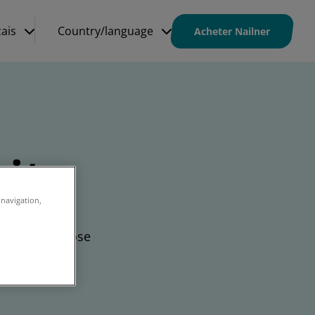
ais
Country/language
Acheter Nailner
its
 navigation,
évenir la mycose