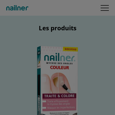
Passer au contenu
Open
Les produits