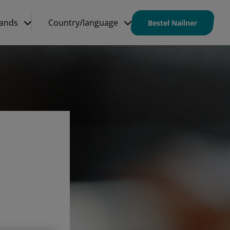
ands
Country/language
Bestel Nailner
t is een