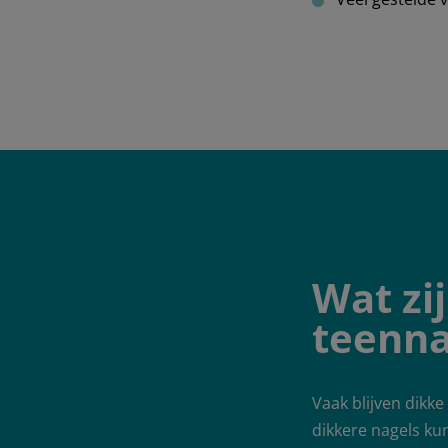
Wat zi
teenna
Vaak blijven dikk
dikkere nagels ku