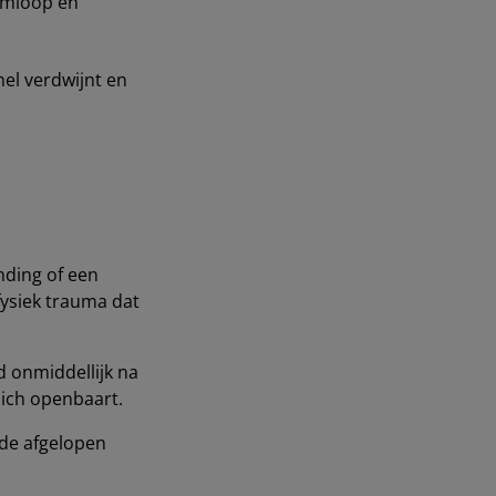
omloop en
el verdwijnt en
ding of een
fysiek trauma dat
d onmiddellijk na
 zich openbaart.
 de afgelopen