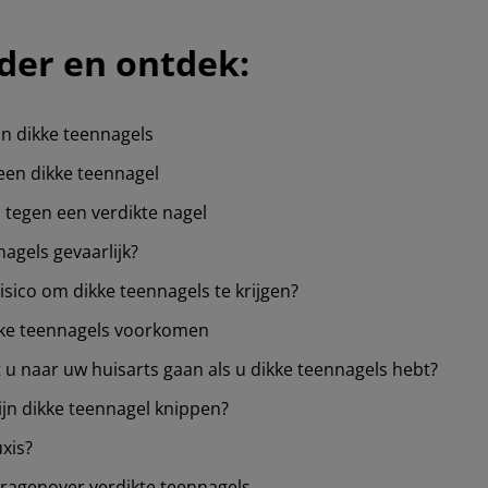
der en ontdek:
 dikke teennagels
een dikke teennagel
tegen een verdikte nagel
nagels gevaarlijk?
isico om dikke teennagels te krijgen?
kke teennagels voorkomen
 naar uw huisarts gaan als u dikke teennagels hebt?
jn dikke teennagel knippen?
xis?
vragen
over verdikte teennagels