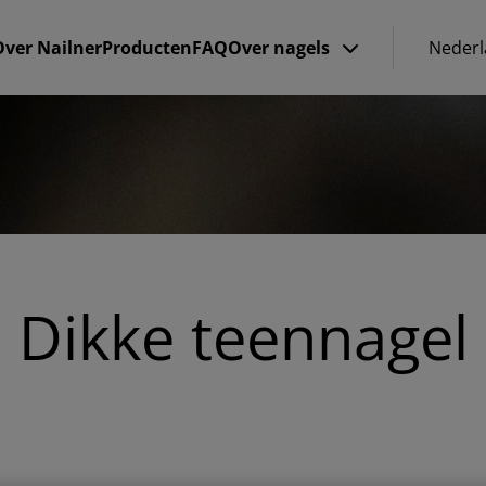
Over Nailner
Producten
FAQ
Over nagels
Nederl
Dikke teennagel
ich zorgen over uw dikke teennagels?
 nu schaamt voor uw dikke teennagels of er last van hebt, he