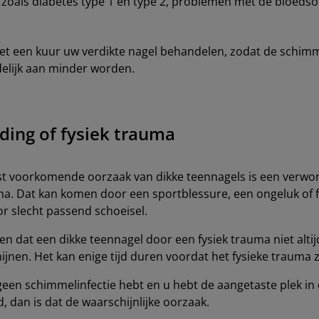
zoals diabetes type 1 en type 2, problemen met de bloeds
et een kuur uw verdikte nagel behandelen, zodat de schimm
delijk aan minder worden.
ding of fysiek trauma
t voorkomende oorzaak van dikke teennagels is een verwon
ma. Dat kan komen door een sportblessure, een ongeluk of 
or slecht passend schoeisel.
en dat een dikke teennagel door een fysiek trauma niet altij
hijnen. Het kan enige tijd duren voordat het fysieke trauma
 geen schimmelinfectie hebt en u hebt de aangetaste plek in
dan is dat de waarschijnlijke oorzaak.