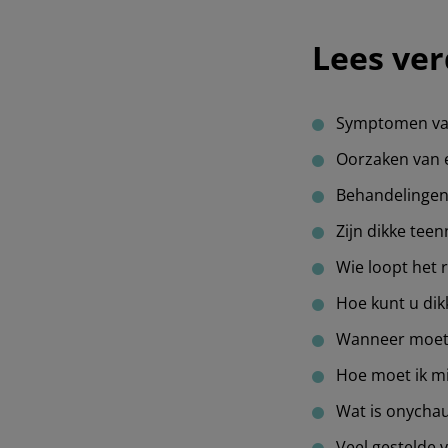
Lees ver
Symptomen van
Oorzaken van 
Behandelingen 
Zijn dikke teen
Wie loopt het r
Hoe kunt u di
Wanneer moet u
Hoe moet ik mi
Wat is onychau
Veel gestelde 