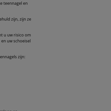
ke teennagel en
uld zijn, zijn ze
t u uw risico om
n en uw schoeisel
nnagels zijn: