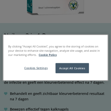
Nailner 2 in 1 Pen
Behandelt en geeft een kleurverbeterend effect
By clicking “Accept All Cookies”, you agree to the storing of cookies on
your device to enhance site navigation, analyze site usage, and assist in
Pen: 1 x 4ml pen
our marketing efforts.
Cookie Policy
Over producten
Cookies Settings
Accept All Cookies
Wanneer je snel zichtbaar resultaat nodig hebt – behandelt
de infectie en geeft een kleurverbeterend effect na 7 dagen.
Behandelt en geeft zichtbaar kleurverbeterend resultaat
na 7 dagen
Bewezen effectief tegen kalknagels