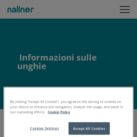
Vai al contenuto
Open
Informazioni sulle
unghie
By clicking “Accept All Cookies”, you agree to the storing of cookies on
your device to enhance site navigation, analyze site usage, and assist in
our marketing efforts.
Cookie Policy
Cookies Settings
Accept All Cookies