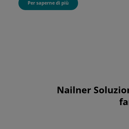
Per saperne di più
Nailner Soluzion
fa