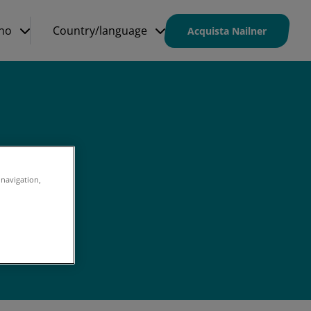
ano
Country/language
Acquista Nailner
 navigation,