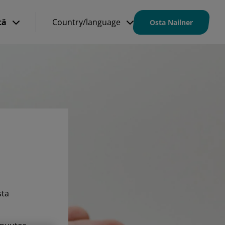
tä
Country/language
Osta Nailner
sta