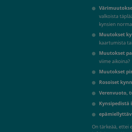
Värimuutokse
valkoista täpl
kynsien normaal
Muutokset k
kaartumista ta
Muutokset p
viime aikoina?
Muutokset pi
Rosoiset kynn
Verenvuoto, t
Kynsipedistä 
epämiellyttäv
On tärkeää, ettei 