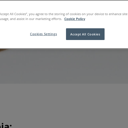
kynsien tulisi olla sileät ja tasaisen väriset, joten pieninki
rkki siitä, että kaikki ei ole niin kuin pitäisi.
“Accept All Cookies”, you agree to the storing of cookies on your device to enhance site
uolissasi kynsiesi ulkonäöstä tai kunnosta, alla olevasta, kai
 usage, and assist in our marketing efforts.
Cookie Policy
ä kynsiongelmia käsittelevästä oppaasta voi löytyä apu.
Cookies Settings
Accept All Cookies
ja: