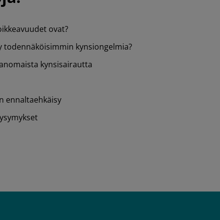
oikkeavuudet ovat?
yy todennäköisimmin kynsiongelmia?
anomaista kynsisairautta
n ennaltaehkäisy
kysymykset