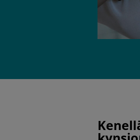
Kenell
kynsio