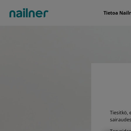
Ohita ja siirry sisältöön
Tietoa Nail
Tiesitkö,
sairaudes