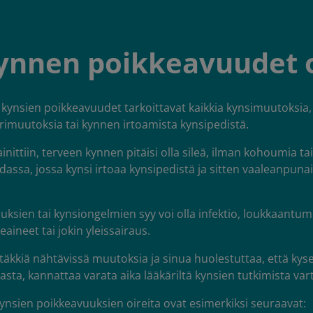
ynnen poikkeavuudet 
 kynsien poikkeavuudet tarkoittavat kaikkia kynsimuutoksia,
värimuutoksia tai kynnen irtoamista kynsipedistä.
nittiin, terveen kynnen pitäisi olla sileä, ilman kohoumia tai 
dassa, jossa kynsi irtoaa kynsipedistä ja sitten vaaleanpuna
ksien tai kynsiongelmien syy voi olla infektio, loukkaantum
keaineet tai jokin yleissairaus.
täkkiä nähtävissä muutoksia ja sinua huolestuttaa, että kyse 
ta, kannattaa varata aika lääkäriltä kynsien tutkimista var
kynsien poikkeavuuksien oireita ovat esimerkiksi seuraavat: