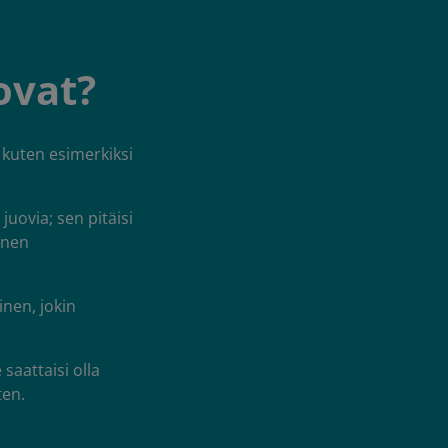
ovat?
 kuten esimerkiksi
juovia; sen pitäisi
inen
inen, jokin
saattaisi olla
ten.