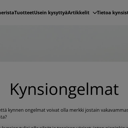
nerista
Tuotteet
Usein kysyttyä
Artikkelit
Tietoa kynsis
Kynsiongelmat
 että kynnen ongelmat voivat olla merkki jostain vakavamma
ta?