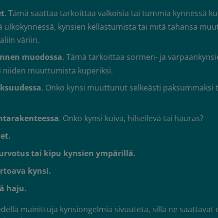
t
. Tämä saattaa tarkoittaa valkoisia tai tummia kynnessä kul
ää ulkokynnessä, kynsien kellastumista tai mitä tahansa mu
iin väriin.
ynnen muodossa
. Tämä tarkoittaa sormen- ja varpaankynsi
i niiden muuttumista kuperiksi.
aksuudessa
. Onko kynsi muuttunut selkeästi paksummaksi
ntarakenteessa
. Onko kynsi kuiva, hilseilevä tai hauras?
et.
urvotus tai kipu kynsien ympärillä.
irtoava kynsi.
ä haju.
edellä mainittuja kynsiongelmia sivuuteta, sillä ne saattavat 