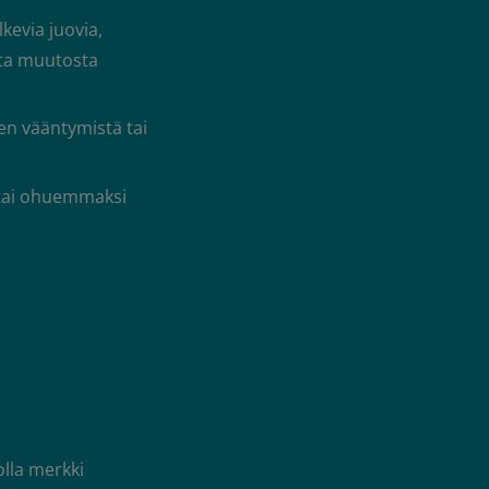
kevia juovia,
uta muutosta
en vääntymistä tai
 tai ohuemmaksi
olla merkki