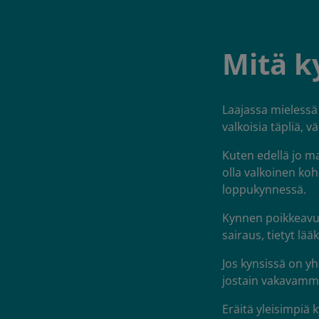
Mitä k
Laajassa mielessä
valkoisia täpliä, 
Kuten edellä jo mai
olla valkoinen koh
loppukynnessä.
Kynnen poikkeavuu
sairaus, tietyt lää
Jos kynsissä on yh
jostain vakavammas
Eräitä yleisimpiä 