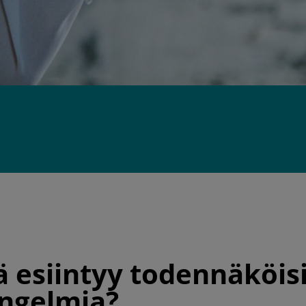
ä esiintyy todennäköi
ngelmia?