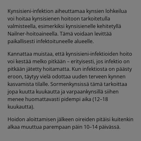
Kynsisieni-infektion aiheuttamaa kynsien lohkeilua
voi hoitaa kynsisienen hoitoon tarkoitetulla
valmisteella, esimerkiksi kynsisienelle kehitetyllä
Nailner-hoitoaineella. Tämä voidaan levittää
paikallisesti infektoituneelle alueelle.
Kannattaa muistaa, että kynsisieni-infektioiden hoito
voi kestää melko pitkään – erityisesti, jos infektio on
pitkään jätetty hoitamatta. Kun infektiosta on päästy
eroon, täytyy vielä odottaa uuden terveen kynnen
kasvamista tilalle. Sormenkynsissä tämä tarkoittaa
jopa kuutta kuukautta ja varpaankynsillä siihen
menee huomattavasti pidempi aika (12–18
kuukautta).
Hoidon aloittamisen jälkeen oireiden pitäisi kuitenkin
alkaa muuttua parempaan päin 10–14 päivässä.