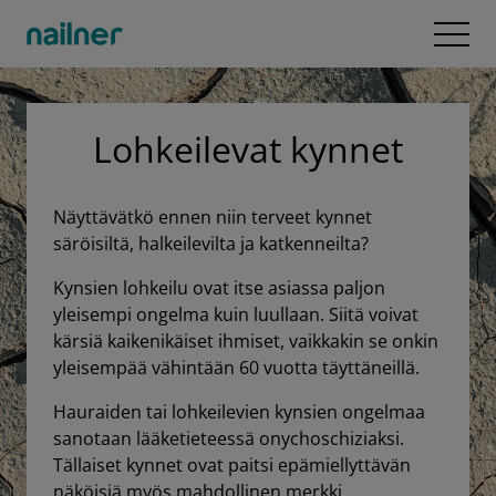
Ohita ja siirry sisältöön
Open
Lohkeilevat kynnet
Näyttävätkö ennen niin terveet kynnet
säröisiltä, halkeilevilta ja katkenneilta?
Kynsien lohkeilu ovat itse asiassa paljon
yleisempi ongelma kuin luullaan. Siitä voivat
kärsiä kaikenikäiset ihmiset, vaikkakin se onkin
yleisempää vähintään 60 vuotta täyttäneillä.
Hauraiden tai lohkeilevien kynsien ongelmaa
sanotaan lääketieteessä onychoschiziaksi.
Tällaiset kynnet ovat paitsi epämiellyttävän
näköisiä myös mahdollinen merkki