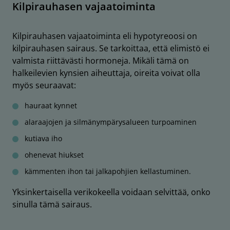
Kilpirauhasen vajaatoiminta
Kilpirauhasen vajaatoiminta eli hypotyreoosi on
kilpirauhasen sairaus. Se tarkoittaa, että elimistö ei
valmista riittävästi hormoneja. Mikäli tämä on
halkeilevien kynsien aiheuttaja, oireita voivat olla
myös seuraavat:
hauraat kynnet
alaraajojen ja silmänympärysalueen turpoaminen
kutiava iho
ohenevat hiukset
kämmenten ihon tai jalkapohjien kellastuminen.
Yksinkertaisella verikokeella voidaan selvittää, onko
sinulla tämä sairaus.