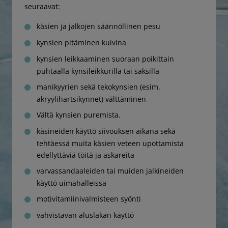
seuraavat:
käsien ja jalkojen säännöllinen pesu
kynsien pitäminen kuivina
kynsien leikkaaminen suoraan poikittain
puhtaalla kynsileikkurilla tai saksilla
manikyyrien sekä tekokynsien (esim.
akryylihartsikynnet) välttäminen
Vältä kynsien puremista.
käsineiden käyttö siivouksen aikana sekä
tehtäessä muita käsien veteen upottamista
edellyttäviä töitä ja askareita
varvassandaaleiden tai muiden jalkineiden
käyttö uimahalleissa
motivitamiinivalmisteen syönti
vahvistavan aluslakan käyttö