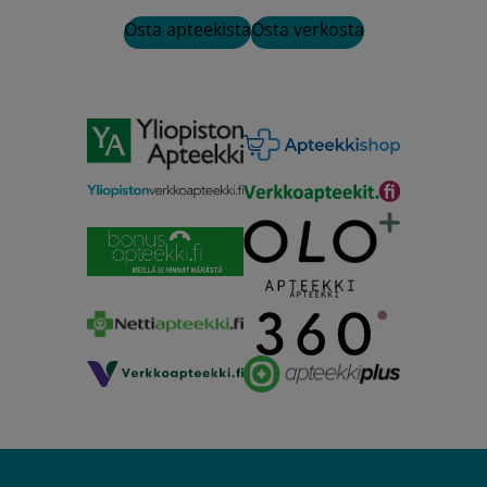
Osta apteekista
Osta verkosta