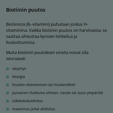
Biotiinin puutos
Biotiinista (B₇-vitamiini) puhutaan joskus H-
vitamiinina. Vaikka biotiinin puutos on harvinaista, se
saattaa aiheuttaa kynsien lohkeilua ja
liuskoittumista.
Muita biotiinin puutoksen oireita voivat olla
seuraavat:
väsymys
letargia
hiusten oheneminen tai hiustenlähtö
punainen ihottuma silmien, nenän tai suun ympärillä
sidekalvotulehdus
masennus ja/tai ahdistus.