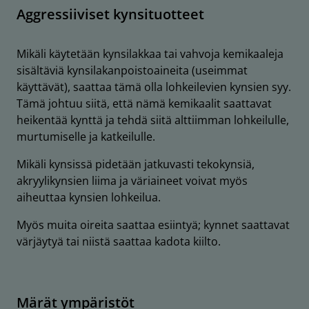
Aggressiiviset kynsituotteet
Mikäli käytetään kynsilakkaa tai vahvoja kemikaaleja
sisältäviä kynsilakanpoistoaineita (useimmat
käyttävät), saattaa tämä olla lohkeilevien kynsien syy.
Tämä johtuu siitä, että nämä kemikaalit saattavat
heikentää kynttä ja tehdä siitä alttiimman lohkeilulle,
murtumiselle ja katkeilulle.
Mikäli kynsissä pidetään jatkuvasti tekokynsiä,
akryylikynsien liima ja väriaineet voivat myös
aiheuttaa kynsien lohkeilua.
Myös muita oireita saattaa esiintyä; kynnet saattavat
värjäytyä tai niistä saattaa kadota kiilto.
Märät ympäristöt