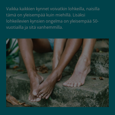
Vaikka kaikkien kynnet voivatkin lohkeilla, naisilla
tämä on yleisempää kuin miehillä. Lisäksi
lohkeilevien kynsien ongelma on yleisempää 50-
vuotiailla ja sitä vanhemmilla.