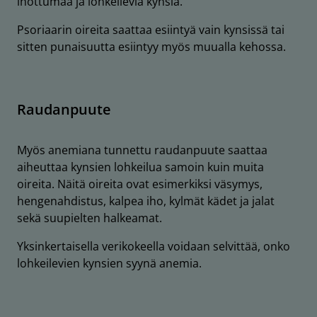
ihottumaa ja lohkeilevia kynsiä.
Psoriaarin oireita saattaa esiintyä vain kynsissä tai
sitten punaisuutta esiintyy myös muualla kehossa.
Raudanpuute
Myös anemiana tunnettu raudanpuute saattaa
aiheuttaa kynsien lohkeilua samoin kuin muita
oireita. Näitä oireita ovat esimerkiksi väsymys,
hengenahdistus, kalpea iho, kylmät kädet ja jalat
sekä suupielten halkeamat.
Yksinkertaisella verikokeella voidaan selvittää, onko
lohkeilevien kynsien syynä anemia.