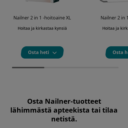
Nailner 2 in 1 -hoitoaine XL
Nailner 2 in 
Hoitaa ja kirkastaa kynsiä
Hoitaa ja kir
Osta heti
Osta h
Osta Nailner-tuotteet
lähimmästä apteekista tai tilaa
netistä.