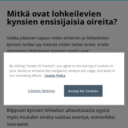
Mitkä ovat lohkeilevien
kynsien ensisijaisia oireita?
Vaikka jokainen tapaus onkin erilainen ja lohkeilevien
kynsien tarkka syy määrää niiden tarkat oireet, eräitä
yleisimpiä lohkeilevien kynsien oireita ovat:
kynsien lohkeilu
By clicking “Accept All Cookies”, you agree to the storing of cookies on
your device to enhance site navigation, analyze site usage, and assist in
kynsien murtuminen ja halkeilu
our marketing efforts.
Cookie Policy
hauraat kynnet
katkeilevat kynnet
Cookies Settings
Accept All Cookies
kynsipedistä irtoavat kynnet.
Riippuen kynsien lohkeilun aiheuttavasta syystä
myös muitakin oireita saattaa esiintyä, esimerkiksi
seuraavia: