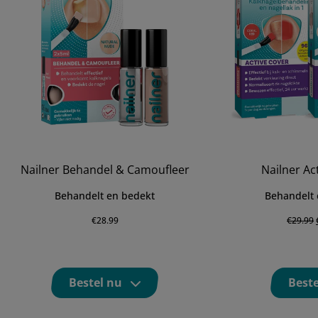
Nailner Behandel & Camoufleer
Nailner Ac
Behandelt en bedekt
Behandelt 
€
28.99
€
29.99
Bestel nu
Beste