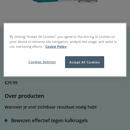
By clicking “Accept All Cookies”, you agree to the storing of cookies on
Nailner Kalknagelkwastje Multi-
your device to enhance site navigation, analyze site usage, and assist in
our marketing efforts.
Cookie Policy
Action 10 ml
Cookies Settings
Accept All Cookies
Behandelt en geeft een kleurverbeterend effect
2 x 5 ml potje met kwastje
€
29.99
Over producten
Wanneer je snel zichtbaar resultaat nodig hebt
Bewezen effectief tegen kalknagels