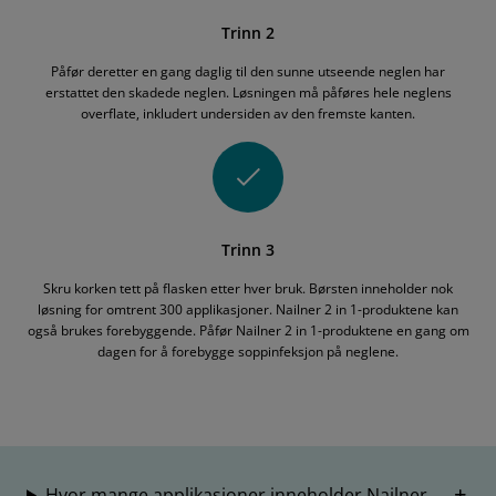
Trinn 2
Påfør deretter en gang daglig til den sunne utseende neglen har
erstattet den skadede neglen. Løsningen må påføres hele neglens
overflate, inkludert undersiden av den fremste kanten.
Trinn 3
Skru korken tett på flasken etter hver bruk. Børsten inneholder nok
løsning for omtrent 300 applikasjoner. Nailner 2 in 1-produktene kan
også brukes forebyggende. Påfør Nailner 2 in 1-produktene en gang om
dagen for å forebygge soppinfeksjon på neglene.
Hvor mange applikasjoner inneholder Nailner