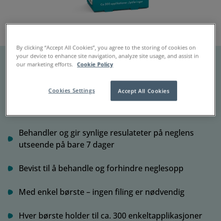
By clicking “Accept All Cookies”, you agree to the storing of cookies on
your device to enhance site navigation, analyze site usage, and assist in
our marketing efforts.
Cookie Policy
Nailner 2 In 1 Pensel
Cookies Settings
Accept All Cookies
Behandler og forbedrer neglens utseende
Behandler og gir synlige resulateter på neglens
utseende på bare 7 dager
Bevist til å behandle og forhindre neglesopp
Med enkel børste – ingen filing er nødvendig
Hver børste holder til ca. 300 enkeltapplikasjoner