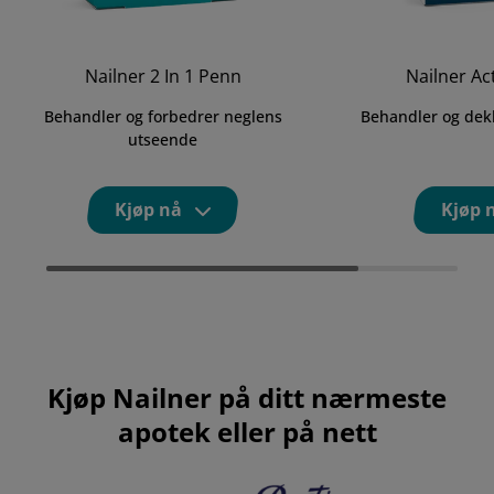
Nailner 2 In 1 Penn
Nailner Ac
Behandler og forbedrer neglens
Behandler og dekk
utseende
Kjøp nå
Kjøp 
Kjøp Nailner på ditt nærmeste
apotek eller på nett